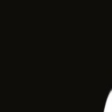
SSS
İletişim
Geleceği Şekillendiren
Teknolojiler
360° Sanal Gerçeklik, VR çözümleri ve yenilikçi yazılım teknolojileri il
Projelerimizi İnceleyin
İletişime Geçin
Mytek
A.Ş.
Kavramını Keşfedin
Teknoloji dünyasında fark yaratan çözümlerimizle tanışın.