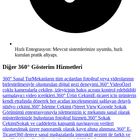
Hızlı Entegrasyon: Mevcut sistemlerinize uyumlu, hızlı
kurulan pratik altyapı.
Diğer
360° Gösterim
Hizmetleri
360° Sanal Tur
Mekanların tüm açılardan fotoğraf veya videolarının
birleştirilmesiyle oluşturulan dijital gezi deneyimi.
360° Video
Özel
çoklu kameralarla çekilen, izleyicinin bakış açısını kontrol edebildiği
sarmalayıcı video içerikleri.
360° Ürün Çekimi
E-ticaret için ürünlerin
kendi etrafında dönerek her açıdan incelenmesini sağlayan detaylı
stüdyo çekimi.
360° İşletme Çekimi (Street View)
Google Sokak
Görünümü entegrasyonuyla işletmenizin iç mekanını sanal olarak
müşterilerinizle buluşturan fotoğraf hizmeti.
360° Sokak
Çekimi
Sokak ve caddelerin kapsamlı navigasyon verileri
oluşturulmak üzere panoramik olarak kayıt altına alınması.
360° E-
Ticaret
360 derece sanal mağazalarda interaktif gezinti ile farklı ve