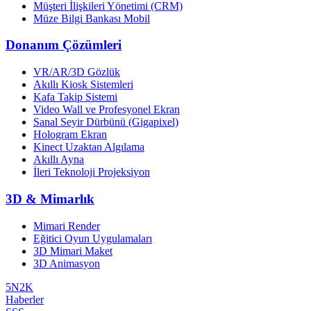
Müşteri İlişkileri Yönetimi (CRM)
Müze Bilgi Bankası Mobil
Donanım Çözümleri
VR/AR/3D Gözlük
Akıllı Kiosk Sistemleri
Kafa Takip Sistemi
Video Wall ve Profesyonel Ekran
Sanal Seyir Dürbünü (Gigapixel)
Hologram Ekran
Kinect Uzaktan Algılama
Akıllı Ayna
İleri Teknoloji Projeksiyon
3D & Mimarlık
Mimari Render
Eğitici Oyun Uygulamaları
3D Mimari Maket
3D Animasyon
5N2K
Haberler