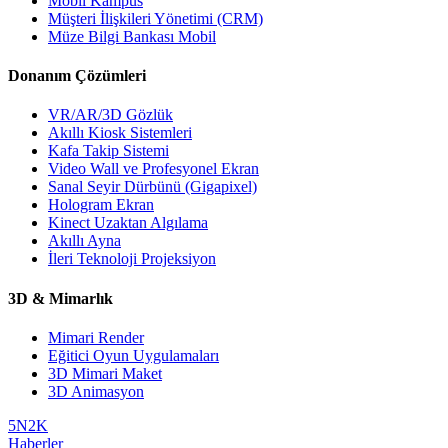
Mobil Kampüs
Müşteri İlişkileri Yönetimi (CRM)
Müze Bilgi Bankası Mobil
Donanım Çözümleri
VR/AR/3D Gözlük
Akıllı Kiosk Sistemleri
Kafa Takip Sistemi
Video Wall ve Profesyonel Ekran
Sanal Seyir Dürbünü (Gigapixel)
Hologram Ekran
Kinect Uzaktan Algılama
Akıllı Ayna
İleri Teknoloji Projeksiyon
3D & Mimarlık
Mimari Render
Eğitici Oyun Uygulamaları
3D Mimari Maket
3D Animasyon
5N2K
Haberler