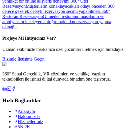
yenilikçi bir online alışveriş deneyimi.
360° Otel
Rezervasyon
Müşterilerin konaklayacakları odayı önceden 360
derece gezerek detaylı rezervasyon seçimi yapabilmesi.
360°
Restoran Rezervasyon
Gitmeden restoranın masalarını ve
ambiyansını inceleyerek doğru noktadan rezervasyon yapma
olanağı.
Projeye Mi İhtiyacınız Var?
Uzman ekibimizle markanıza özel çözümler üretmek için buradayız.
Bizimle İletişime Geçin
360° Sanal Gerçeklik, VR çözümleri ve yenilikçi yazılım
teknolojileri ile işinizi dijital dünyada bir adım öne taşıyoruz.
Hızlı Bağlantılar
Anasayfa
Hakkımızda
Hizmetlerimiz
5N 2K