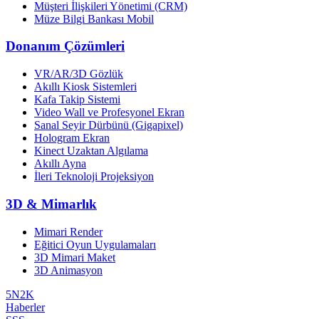
Müşteri İlişkileri Yönetimi (CRM)
Müze Bilgi Bankası Mobil
Donanım Çözümleri
VR/AR/3D Gözlük
Akıllı Kiosk Sistemleri
Kafa Takip Sistemi
Video Wall ve Profesyonel Ekran
Sanal Seyir Dürbünü (Gigapixel)
Hologram Ekran
Kinect Uzaktan Algılama
Akıllı Ayna
İleri Teknoloji Projeksiyon
3D & Mimarlık
Mimari Render
Eğitici Oyun Uygulamaları
3D Mimari Maket
3D Animasyon
5N2K
Haberler