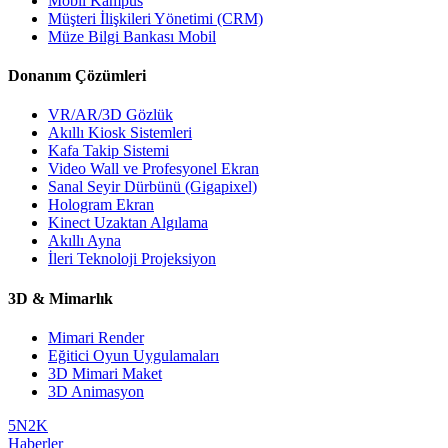
Mobil Kampüs
Müşteri İlişkileri Yönetimi (CRM)
Müze Bilgi Bankası Mobil
Donanım Çözümleri
VR/AR/3D Gözlük
Akıllı Kiosk Sistemleri
Kafa Takip Sistemi
Video Wall ve Profesyonel Ekran
Sanal Seyir Dürbünü (Gigapixel)
Hologram Ekran
Kinect Uzaktan Algılama
Akıllı Ayna
İleri Teknoloji Projeksiyon
3D & Mimarlık
Mimari Render
Eğitici Oyun Uygulamaları
3D Mimari Maket
3D Animasyon
5N2K
Haberler