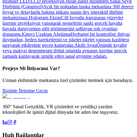
modüler LED/LCD projeksiyon ekran panel dizilimleri.
Sanal Seyir
Dürbünü (Gigapixel)
Açık bir noktadan başka mekanlara 360 derece
boyut ve detaylarda bakma imkanı sunan dev interaktif dürbün
mekanizması.
Hologram Ekran
Çift boyutlu transparan yüzeyler
üzerine projeksiyon yansıtarak nesnelerin sanki gerçek hayatta
havada duruyormuş gibi görünmesini sağlayan ışık oyunları
donanımı.
Kinect Uzaktan Algılama
Herhangi bir kontrolöre ihtiyaç
duymadan, beden hareketlerini ve iskelet iskelet yapısını kızılötesi
tarayarak etkileşime geçen kameralar.
Akıllı Ayna
Önünde kıyafet
veya makyaj denenmesini dijital ortamda aynanın üzerine gerçek
zamanlı kaplayarak simüle eden sanal giyinme odaları.
Projeye Mi İhtiyacınız Var?
Uzman ekibimizle markanıza özel çözümler üretmek için buradayız.
Bizimle İletişime Geçin
360° Sanal Gerçeklik, VR çözümleri ve yenilikçi yazılım
teknolojileri ile işinizi dijital dünyada bir adım öne taşıyoruz.
Hızlı Bağlantılar