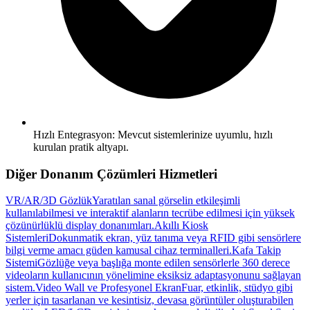
Hızlı Entegrasyon: Mevcut sistemlerinize uyumlu, hızlı
kurulan pratik altyapı.
Diğer
Donanım Çözümleri
Hizmetleri
VR/AR/3D Gözlük
Yaratılan sanal görselin etkileşimli
kullanılabilmesi ve interaktif alanların tecrübe edilmesi için yüksek
çözünürlüklü display donanımları.
Akıllı Kiosk
Sistemleri
Dokunmatik ekran, yüz tanıma veya RFID gibi sensörlere
bilgi verme amacı güden kamusal cihaz terminalleri.
Kafa Takip
Sistemi
Gözlüğe veya başlığa monte edilen sensörlerle 360 derece
videoların kullanıcının yönelimine eksiksiz adaptasyonunu sağlayan
sistem.
Video Wall ve Profesyonel Ekran
Fuar, etkinlik, stüdyo gibi
yerler için tasarlanan ve kesintisiz, devasa görüntüler oluşturabilen