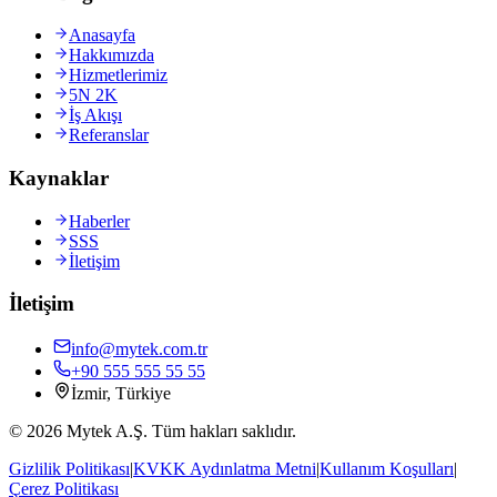
Anasayfa
Hakkımızda
Hizmetlerimiz
5N 2K
İş Akışı
Referanslar
Kaynaklar
Haberler
SSS
İletişim
İletişim
info@mytek.com.tr
+90 555 555 55 55
İzmir, Türkiye
©
2026
Mytek A.Ş. Tüm hakları saklıdır.
Gizlilik Politikası
|
KVKK Aydınlatma Metni
|
Kullanım Koşulları
|
Çerez Politikası